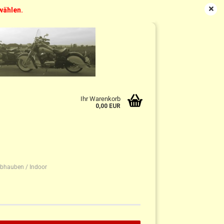
swählen.
DE
Kundenlogin
Merkzettel
Ihr Warenkorb
0,00 EUR
bhauben / Indoor