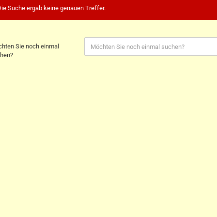
ie Suche ergab keine genauen Treffer.
hten Sie noch einmal
hen?