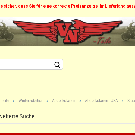
ie sicher, dass Sie für eine korrekte Preisanzeige Ihr Lieferland au
FAQ
Über uns
Callback Service
Kontakt
Sprache auswählen
Lieferland
Konto erstellen
»
»
»
Passwort vergessen?
»
tseite
Winterzubehör
Abdeckplanen
Abdeckplanen - USA
Stau
weiterte Suche