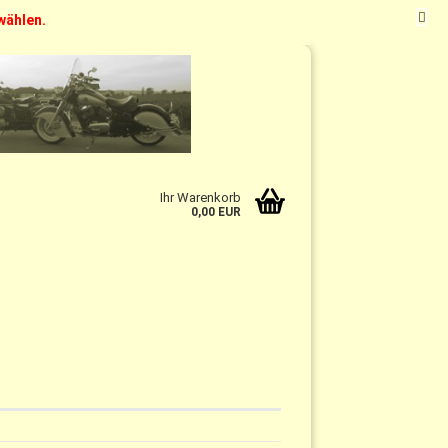
swählen.
t
DE
Kundenlogin
Merkzettel
Ihr Warenkorb
0,00 EUR
n?