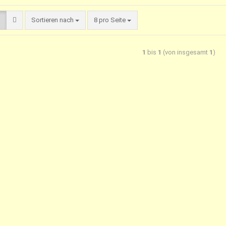
Sortieren nach
8 pro Seite
1
bis
1
(von insgesamt
1
)