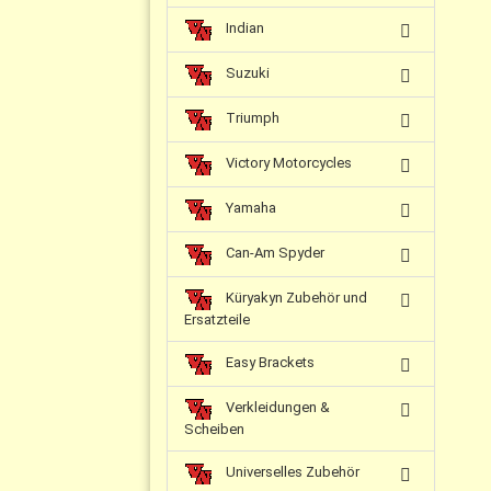
Indian
Suzuki
Triumph
Victory Motorcycles
Yamaha
Can-Am Spyder
Küryakyn Zubehör und
Ersatzteile
Easy Brackets
Verkleidungen &
Scheiben
Universelles Zubehör