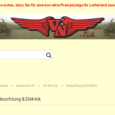
ie sicher, dass Sie für eine korrekte Preisanzeige Ihr Lieferland au
FAQ
Über uns
Callback Service
Kontak
Sprache auswählen
Lieferland
Konto erstellen
»
»
»
Passwort vergesse
tseite
Kawasaki VN
VN 800 (A)
Beleuchtung & Elektrik
leuchtung & Elektrik