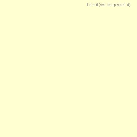
1
bis
6
(von insgesamt
6
)