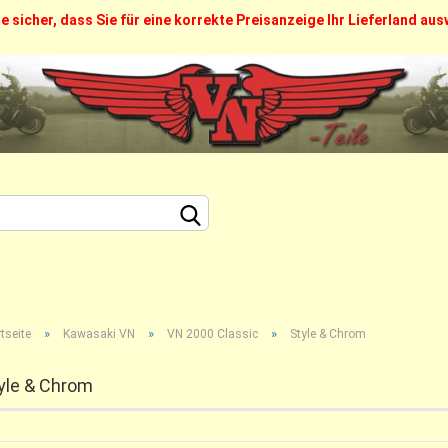
ie sicher, dass Sie für eine korrekte Preisanzeige Ihr Lieferland au
FAQ
Über uns
Callback Service
Kontak
Sprache auswählen
Lieferland
Konto erstellen
»
»
»
Passwort vergesse
tseite
Kawasaki VN
VN 2000 Classic
Style & Chrom
yle & Chrom