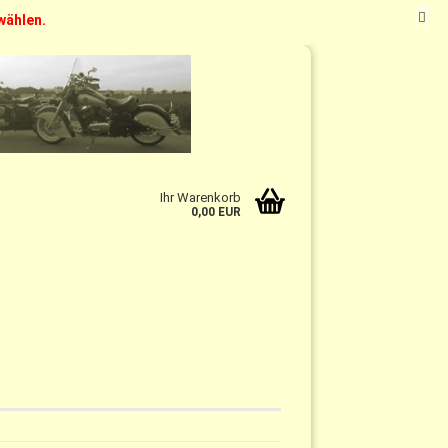
swählen.
t
DE
Kundenlogin
Merkzettel
Ihr Warenkorb
0,00 EUR
n?