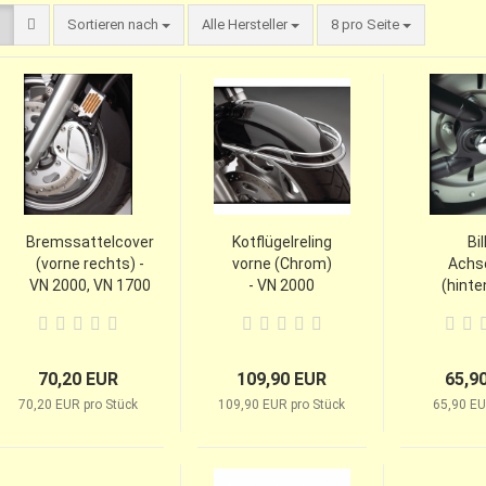
Sortieren nach
Alle Hersteller
8 pro Seite
Bremssattelcover
Kotflügelreling
Bil
(vorne rechts) -
vorne (Chrom)
Achs
VN 2000, VN 1700
- VN 2000
(hinte
Voyager
20
70,20 EUR
109,90 EUR
65,9
70,20 EUR pro Stück
109,90 EUR pro Stück
65,90 EU