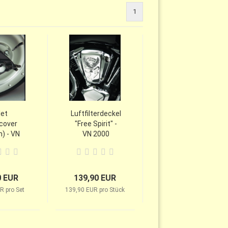
1
let
Luftfilterdeckel
cover
"Free Spirit" -
n) - VN
VN 2000
00
0 EUR
139,90 EUR
R pro Set
139,90 EUR pro Stück