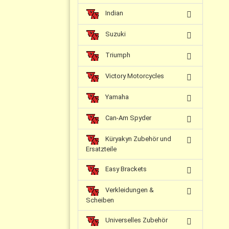
Indian
Suzuki
Triumph
Victory Motorcycles
Yamaha
Can-Am Spyder
Küryakyn Zubehör und
Ersatzteile
Easy Brackets
Verkleidungen &
Scheiben
Universelles Zubehör