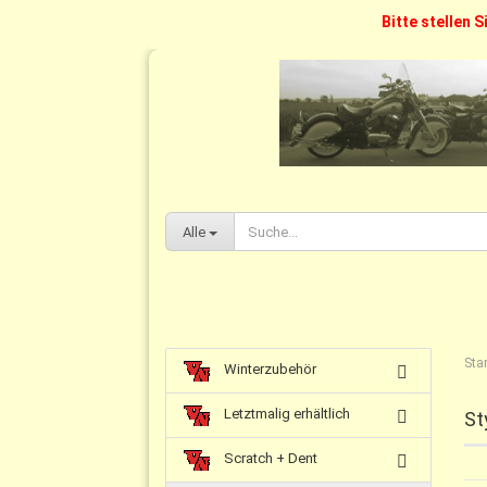
Bitte stellen S
Alle
Star
Winterzubehör
Letztmalig erhältlich
St
Scratch + Dent