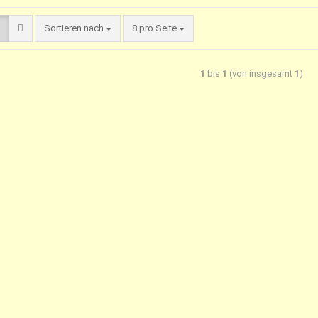
Sortieren nach
8 pro Seite
1
bis
1
(von insgesamt
1
)