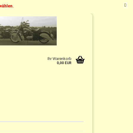
swählen.
t
DE
Kundenlogin
Merkzettel
Ihr Warenkorb
0,00 EUR
n?