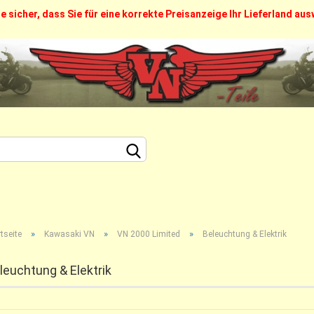
ie sicher, dass Sie für eine korrekte Preisanzeige Ihr Lieferland au
FAQ
Über uns
Callback Service
Kontak
Sprache auswählen
Lieferland
Konto erstellen
»
»
»
Passwort vergesse
tseite
Kawasaki VN
VN 2000 Limited
Beleuchtung & Elektrik
leuchtung & Elektrik