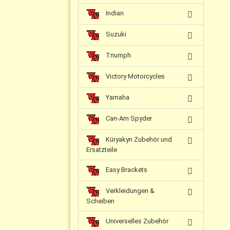
Indian
Suzuki
Triumph
Victory Motorcycles
Yamaha
Can-Am Spyder
Küryakyn Zubehör und
Ersatzteile
Easy Brackets
Verkleidungen &
Scheiben
Universelles Zubehör