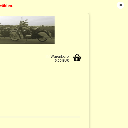
swählen.
DE
Kundenlogin
Merkzettel
Ihr Warenkorb
0,00 EUR
n?