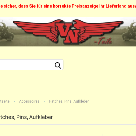
ie sicher, dass Sie für eine korrekte Preisanzeige Ihr Lieferland au
FAQ
Über uns
Callback Service
Kontakt
Sprache auswählen
Lieferland
Konto erstellen
»
»
Passwort vergesse
tseite
Accessoires
Patches, Pins, Aufkleber
tches, Pins, Aufkleber