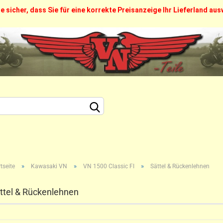
ie sicher, dass Sie für eine korrekte Preisanzeige Ihr Lieferland au
FAQ
Über uns
Callback Service
Kontak
Sprache auswählen
Lieferland
Konto erstellen
»
»
»
Passwort vergesse
tseite
Kawasaki VN
VN 1500 Classic FI
Sättel & Rückenlehnen
ttel & Rückenlehnen