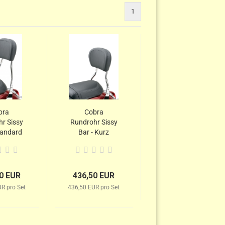
1
bra
Cobra
r Sissy
Rundrohr Sissy
tandard
Bar - Kurz
0 EUR
436,50 EUR
R pro Set
436,50 EUR pro Set