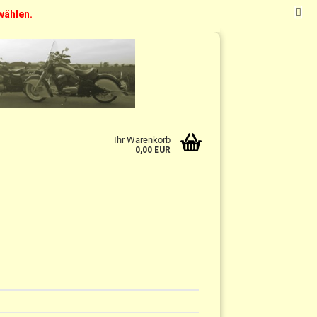
swählen.
t
DE
Kundenlogin
Merkzettel
Ihr Warenkorb
0,00 EUR
n?