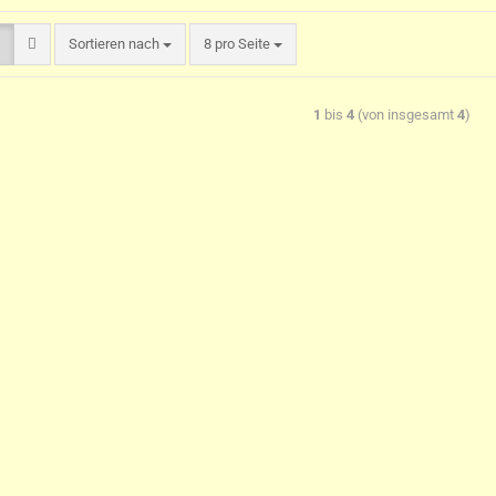
Sortieren nach
8 pro Seite
1
bis
4
(von insgesamt
4
)