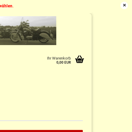
swählen.
DE
Kundenlogin
Merkzettel
Ihr Warenkorb
0,00 EUR
n?