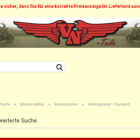
ie sicher, dass Sie für eine korrekte Preisanzeige Ihr Lieferland au
FAQ
Über uns
Callback Service
Kontakt
Sprache auswählen
Lieferland
Konto erstellen
»
»
»
Passwort vergesse
tseite
Winterzubehör
Abdeckplanen
Abdeckplanen - Standard
weiterte Suche