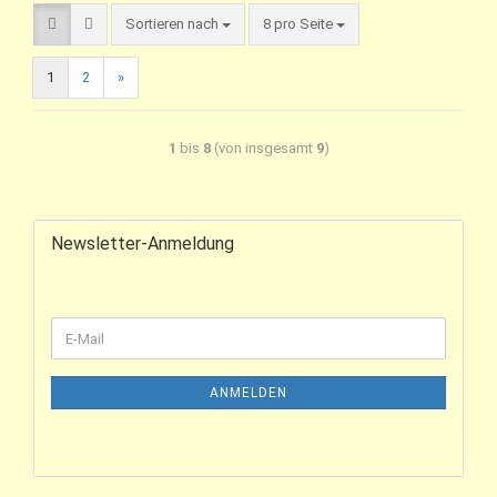
Sortieren nach
8 pro Seite
1
2
»
1
bis
8
(von insgesamt
9
)
Newsletter-Anmeldung
ANMELDEN