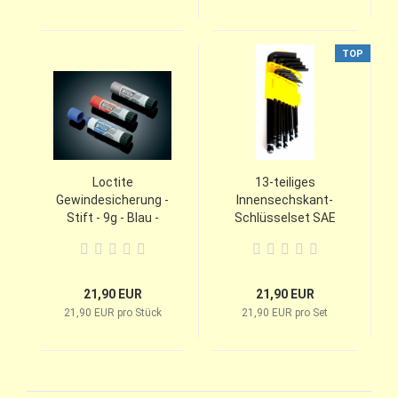
TOP
Loctite
13-teiliges
Gewindesicherung -
Innensechskant-
Stift - 9g - Blau -
Schlüsselset SAE
Mittelfest
(USA) mit langem
Arm und Kugelkopf
21,90 EUR
21,90 EUR
21,90 EUR pro Stück
21,90 EUR pro Set