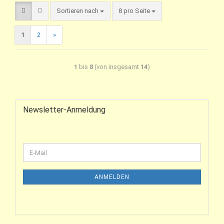
Sortieren nach
8 pro Seite
1
2
»
1
bis
8
(von insgesamt
14
)
Newsletter-Anmeldung
ANMELDEN