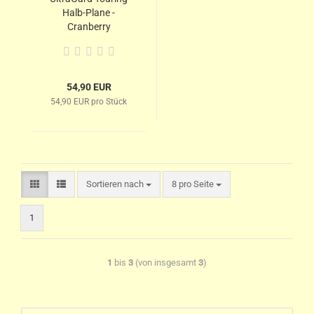
Halb-Plane -
Cranberry
54,90 EUR
54,90 EUR pro Stück
Sortieren nach
8 pro Seite
1
1
bis
3
(von insgesamt
3
)